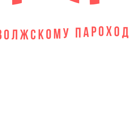
А
П
Р
У
О
М
О
Х
К
С
О
Ж
Л
О
В