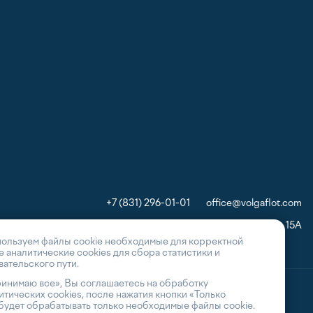
+7 (831) 296-01-01
office@volgaflot.com
603001, г. Нижний Новгород, пл. Маркина, 15А
пользуем файлы cookie необходимые для корректной
же аналитические cookies для сбора статистики и
ательского пути.
инимаю все», Вы соглашаетесь на обработку
тических cookies, после нажатия кнопки «Только
будет обрабатывать только необходимые файлы cookie.