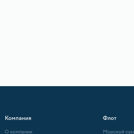
Компания
Флот
О компании
Морской сух