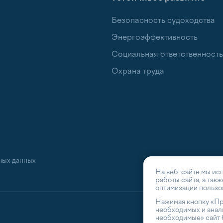
Безопасность судоходства
Энергоэффективность
Социальная ответственность
Охрана труда
ных данных
На веб-сайте мы ис
работы сайта, а так
оптимизации пользов
Нажимая кнопку «Пр
необходимых и анали
необходимые» сайт 