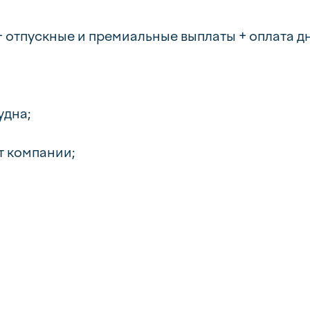
+ отпускные и премиальные выплаты + оплата д
удна;
т компании;