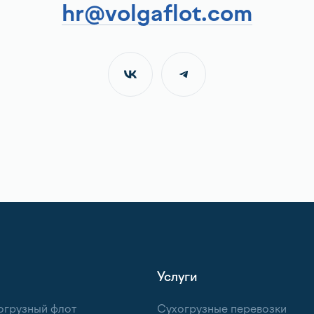
hr@volgaflot.com
Услуги
огрузный флот
Сухогрузные перевозки