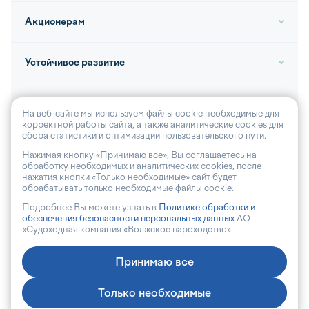
Акционерам
Устойчивое развитие
Контакты
На веб-сайте мы используем файлы cookie необходимые для
корректной работы сайта, а также аналитические cookies для
сбора статистики и оптимизации пользовательского пути.
Нажимая кнопку «Принимаю все», Вы соглашаетесь на
обработку необходимых и аналитических cookies, после
© 2026, АО «Волга-флот»
нажатия кнопки «Только необходимые» сайт будет
обрабатывать только необходимые файлы cookie.
Антикоррупционная политика
Подробнее Вы можете узнать в
Политике обработки и
Политика обработки персональных данных
обеспечения безопасности персональных данных
АО
«Судоходная компания «Волжское пароходство»
Принимаю все
Сделано в Art Performance
Только необходимые