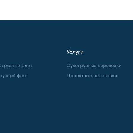
Услуги
огрузный флот
Сухогрузные перевозки
рузный флот
Проектные перевозки