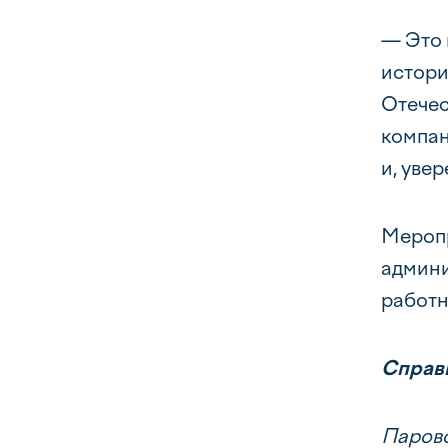
— Это 
истори
Отечес
компан
и, уве
Меропр
админи
работн
Справ
Парово