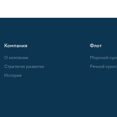
Компания
Флот
О компании
Морской сух
Стратегия развития
Речной сухог
История