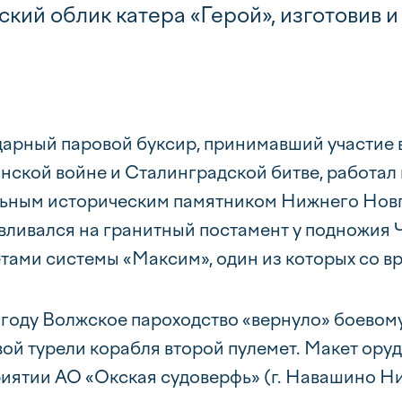
кий облик катера «Герой», изготовив и
арный паровой буксир, принимавший участие 
нской войне и Сталинградской битве, работал н
ьным историческим памятником Нижнего Новгор
вливался на гранитный постамент у подножия 
тами системы «Максим», один из которых со в
 году Волжское пароходство «вернуло» боевому
ой турели корабля второй пулемет. Макет ору
иятии АО «Окская судоверфь» (г. Навашино Н