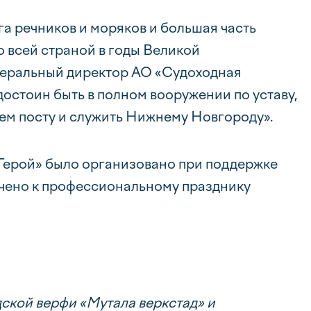
а речников и моряков и большая часть
 всей страной в годы Великой
неральный директор АО «Судоходная
остоин быть в полном вооружении по уставу,
воем посту и служить Нижнему Новгороду».
Герой» было организовано при поддержке
чено к профессиональному празднику
дской верфи «Мутала веркстад» и