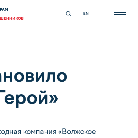
РАМ
EN
ОШЕННИКОВ
ановило
Герой»
ходная компания «Волжское