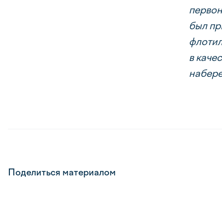
первон
был пр
флотил
в каче
набере
Поделиться материалом